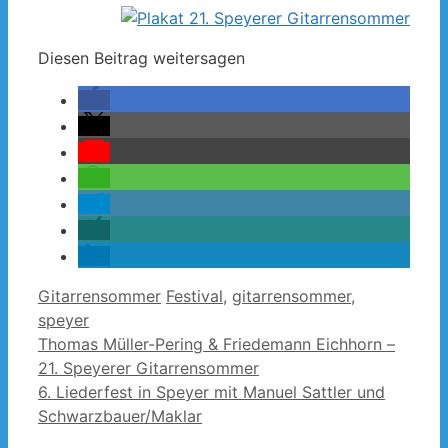
Diesen Beitrag weitersagen
Kategorien
Schlagwörter
Gitarrensommer
Festival
,
gitarrensommer
,
speyer
Thomas Müller-Pering & Friedemann Eichhorn –
21. Speyerer Gitarrensommer
6. Liederfest in Speyer mit Manuel Sattler und
Schwarzbauer/Maklar