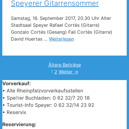
Speyerer Gitarrensommer
Samstag, 16. September 2017, 20.30 Uhr Alter
Stadtsaal Speyer Rafael Cortés (Gitarre)
Gonzalo Cortés (Gesang) Fali Cortés (Gitarre)
David Huertas …
Weiterlesen
Ältere Beiträge
Seite
Seite
1
2
Weiter
→
Vorverkauf:
• Alle Rheinpfalzvorverkaufsstellen
• Spei’rer Buchladen: 0 62 32/7 20 18
• Tourist-Info Speyer: 0 62 32/14 23 92
• Reservix
Reservierung: