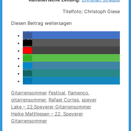
Titelfoto: Christoph Giese
Diesen Beitrag weitersagen
Kategorien
Schlagwörter
Gitarrensommer
Festival
,
flamenco
,
gitarrensommer
,
Rafael Cortes
,
speyer
Lake – 22.Speyerer Gitarrensommer
Heike Matthiesen – 22. Speyerer
Gitarrensommer