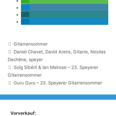
Kategorien
Gitarrensommer
Schlagwörter
Daniel Chavet
,
David Arens
,
Gitarre
,
Nicolas
Dechêne
,
speyer
Soïg Sibéril & Ian Melrose – 23. Speyerer
Gitarrensommer
Guru Guru – 23. Speyerer Gitarrensommer
Vorverkauf: