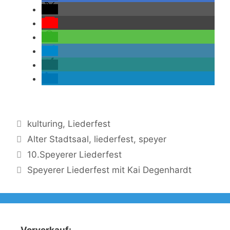
Kategorien
kulturing
,
Liederfest
Schlagwörter
Alter Stadtsaal
,
liederfest
,
speyer
10.Speyerer Liederfest
Speyerer Liederfest mit Kai Degenhardt
Vorverkauf: