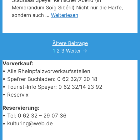
Memorandum Soïg Sibéril) Nicht nur die Harfe,
sondern auch …
Weiterlesen
Ältere Beiträge
Seite
Seite
Seite
1
2
3
Weiter
→
Vorverkauf:
• Alle Rheinpfalzvorverkaufsstellen
• Spei’rer Buchladen: 0 62 32/7 20 18
• Tourist-Info Speyer: 0 62 32/14 23 92
• Reservix
Reservierung:
• Tel: 0 62 32 – 29 07 36
• kulturing@web.de