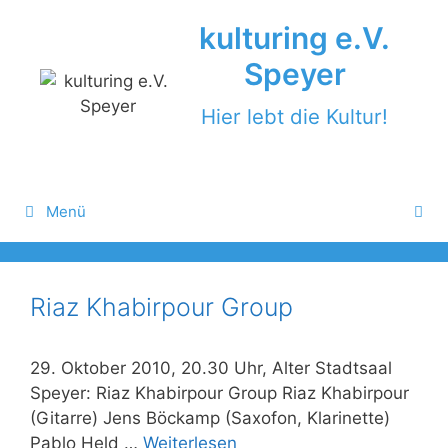
Zum
kulturing e.V.
Inhalt
springen
Speyer
Hier lebt die Kultur!
Menü
Riaz Khabirpour Group
29. Oktober 2010, 20.30 Uhr, Alter Stadtsaal
Speyer: Riaz Khabirpour Group Riaz Khabirpour
(Gitarre) Jens Böckamp (Saxofon, Klarinette)
Pablo Held …
Weiterlesen