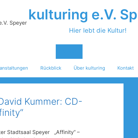
kulturing e.V. S
Hier lebt die Kultur!
Menü
anstaltungen
Rückblick
Über kulturing
Kontakt
 David Kummer: CD-
inity“
ter Stadtsaal Speyer „Affinity“ –