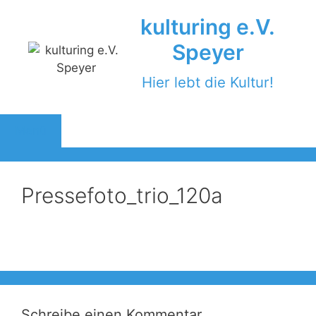
Zum
kulturing e.V.
Inhalt
springen
Speyer
Hier lebt die Kultur!
Menü
Pressefoto_trio_120a
Schreibe einen Kommentar