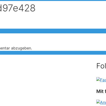
d97e428
entar abzugeben.
Fo
Mit 