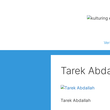
Zum
Inhalt
springen
Ver
Tarek Abda
Tarek Abdallah