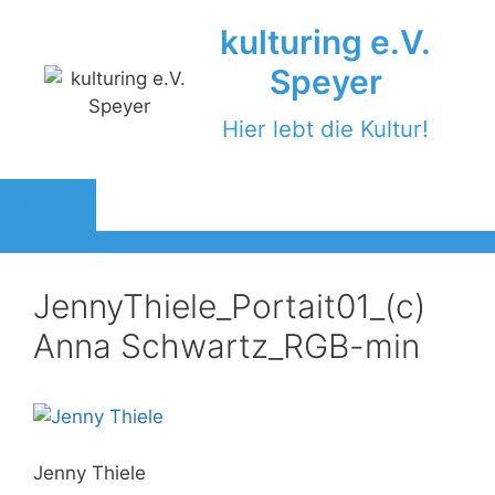
Zum
kulturing e.V.
Inhalt
springen
Speyer
Hier lebt die Kultur!
Menü
JennyThiele_Portait01_(c)
Anna Schwartz_RGB-min
Jenny Thiele