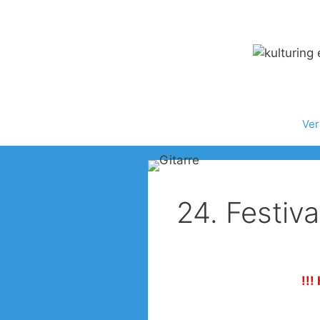
Zum
Inhalt
springen
Ver
24. Festiv
!!!