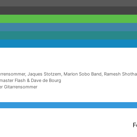
arrensommer
,
Jaques Stotzem
,
Marion Sobo Band
,
Ramesh Shoth
llmaster Flash & Dave de Bourg
er Gitarrensommer
F