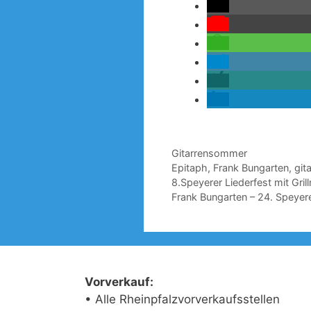
Kategorien
Gitarrensommer
Schlagwörter
Epitaph
,
Frank Bungarten
,
git
8.Speyerer Liederfest mit Gri
Frank Bungarten – 24. Speyer
Vorverkauf:
• Alle Rheinpfalzvorverkaufsstellen