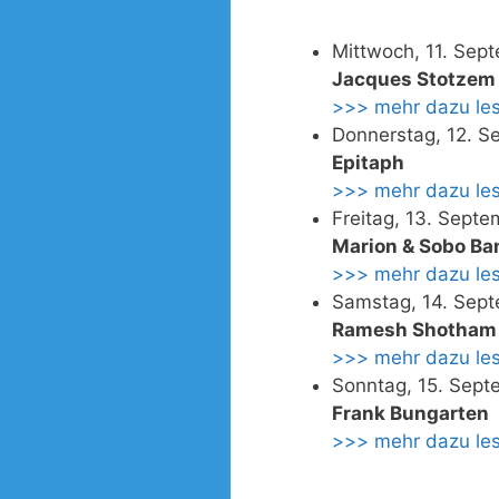
Mittwoch, 11. Sep
Jacques Stotzem
>>> mehr dazu le
Donnerstag, 12. S
Epitaph
>>> mehr dazu le
Freitag, 13. Sept
Marion & Sobo Ba
>>> mehr dazu le
Samstag, 14. Sept
Ramesh Shotham Q
>>> mehr dazu le
Sonntag, 15. Sept
Frank Bungarten
>>> mehr dazu le