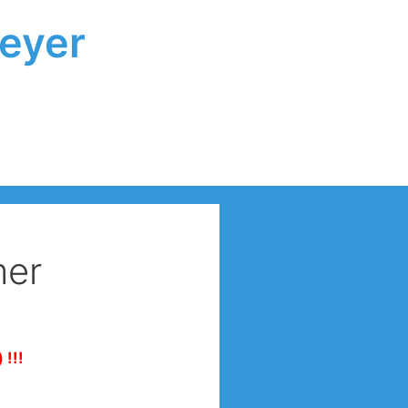
peyer
mer
 !!!