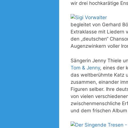
wir drei hochkarätige E
begleitet von Gerhard B
Extraklasse mit Liedern
den „deutschen“ Chanson
Augenzwinkern voller Iro
Sängerin Jenny Thiele u
Tom & Jenny
, eines der
das weltberühmte Katz u
zusammen, einander imme
Figuren selber. Ihre de
von vielen verschiedene
zwischenmenschliche Er
und dem frischen Album