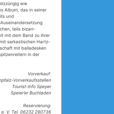
pitzzüngig wie
es Album, das in seiner
its und
nd Auseinandersetzung
hen, teils bizarr-
it mit dem Band zu ihrer
mit sarkastischen Hartz-
schaft mit balladesken
itzenreitern in der
Vorverkauf:
npfalz-Vorverkaufsstellen
Tourist-Info Speyer
Speier’er Buchladen
Reservierung:
g e. V. Tel. 06232 290736