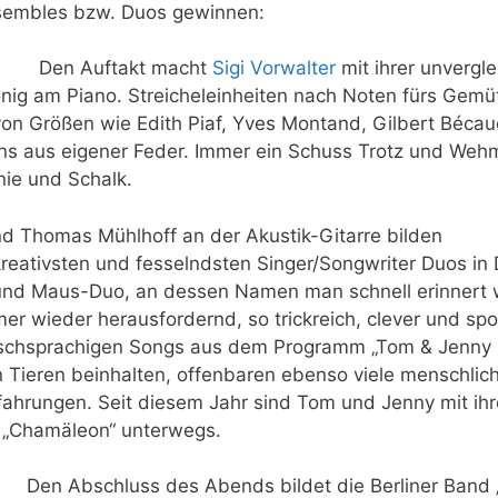
nsembles bzw. Duos gewinnen:
Den Auftakt macht
Sigi Vorwalter
mit ihrer unvergl
önig am Piano. Streicheleinheiten nach Noten fürs Gemü
 von Größen wie Edith Piaf, Yves Montand, Gilbert Béc
s aus eigener Feder. Immer ein Schuss Trotz und Weh
nie und Schalk.
nd Thomas Mühlhoff an der Akustik-Gitarre bilden
 kreativsten und fesselndsten Singer/Songwriter Duos i
nd Maus-Duo, an dessen Namen man schnell erinnert wi
r wieder herausfordernd, so trickreich, clever und spo
utschsprachigen Songs aus dem Programm „Tom & Jenny 
n Tieren beinhalten, offenbaren ebenso viele menschlic
fahrungen. Seit diesem Jahr sind Tom und Jenny mit i
 „Chamäleon“ unterwegs.
Den Abschluss des Abends bildet die Berliner Band 