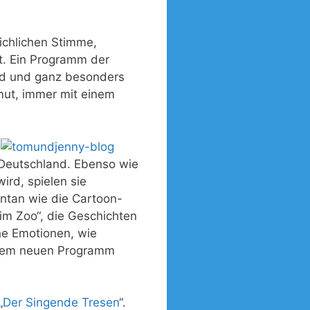
eichlichen Stimme,
t. Ein Programm der
aud und ganz besonders
mut, immer mit einem
n Deutschland. Ebenso wie
rd, spielen sie
ntan wie die Cartoon-
im Zoo“, die Geschichten
he Emotionen, wie
hrem neuen Programm
„
Der Singende Tresen
“.