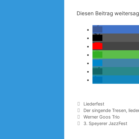
Diesen Beitrag weitersa
Kategorien
Liederfest
Schlagwörter
Der singende Tresen
,
liede
Werner Goos Trio
3. Speyerer JazzFest