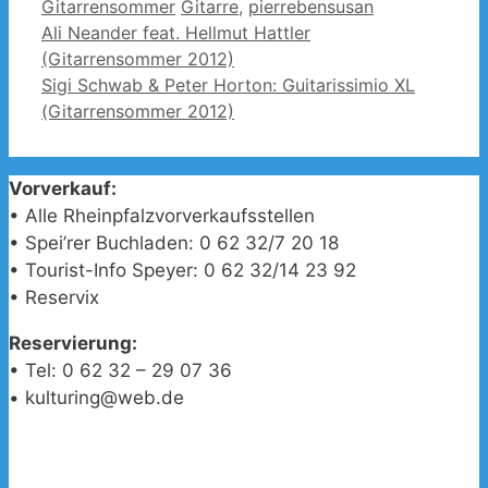
Kategorien
Schlagwörter
Gitarrensommer
Gitarre
,
pierrebensusan
Ali Neander feat. Hellmut Hattler
(Gitarrensommer 2012)
Sigi Schwab & Peter Horton: Guitarissimio XL
(Gitarrensommer 2012)
Vorverkauf:
• Alle Rheinpfalzvorverkaufsstellen
• Spei’rer Buchladen: 0 62 32/7 20 18
• Tourist-Info Speyer: 0 62 32/14 23 92
• Reservix
Reservierung:
• Tel: 0 62 32 – 29 07 36
• kulturing@web.de