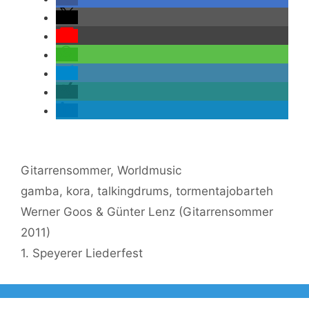
Kategorien
Gitarrensommer
,
Worldmusic
Schlagwörter
gamba
,
kora
,
talkingdrums
,
tormentajobarteh
Werner Goos & Günter Lenz (Gitarrensommer
2011)
1. Speyerer Liederfest