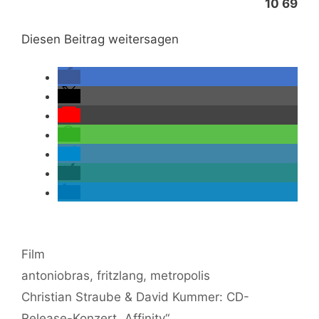
10 69
Diesen Beitrag weitersagen
Kategorien
Film
Schlagwörter
antoniobras
,
fritzlang
,
metropolis
Christian Straube & David Kummer: CD-
Release-Konzert „Affinity“