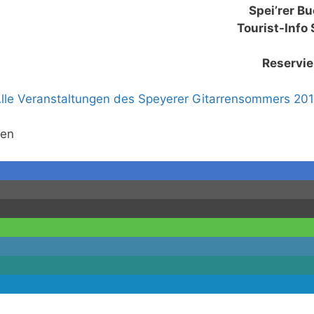
Spei’rer B
Tourist-Info
Reservie
lle Veranstaltungen des Speyerer Gitarrensommers 20
gen